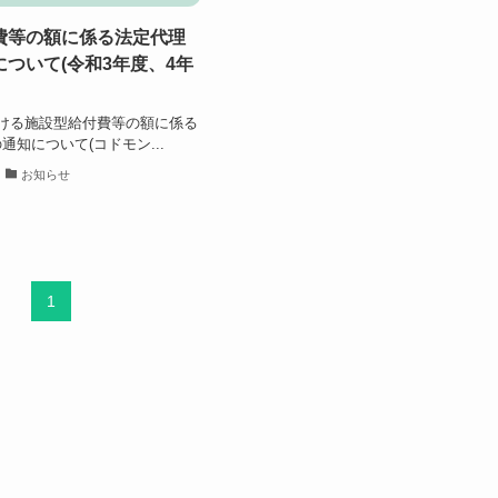
費等の額に係る法定代理
ついて(令和3年度、4年
ける施設型給付費等の額に係る
通知について(コドモン...
お知らせ
1