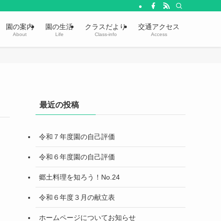
園の案内
園の生活
クラスだより
交通アクセス
About
Life
Class-info
Access
最近の投稿
令和７年度園の自己評価
令和６年度園の自己評価
郷土料理を知ろう！No.24
令和６年度３月の献立表
ホームページについてお知らせ