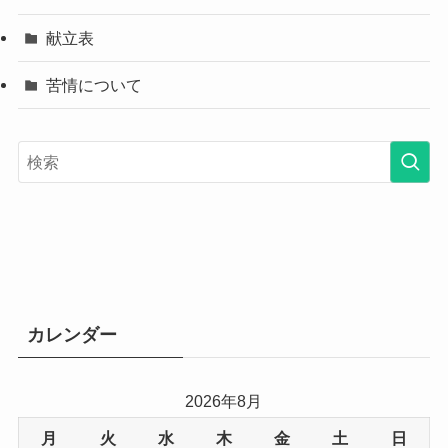
献立表
苦情について
カレンダー
2026年8月
月
火
水
木
金
土
日