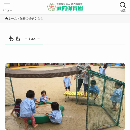
メニュー
検索
ホーム
保育の様子
もも
もも
– tax –