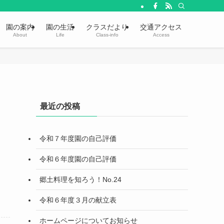
園の案内
園の生活
クラスだより
交通アクセス
About
Life
Class-info
Access
最近の投稿
令和７年度園の自己評価
令和６年度園の自己評価
郷土料理を知ろう！No.24
令和６年度３月の献立表
ホームページについてお知らせ